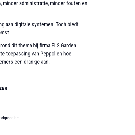
n, minder administratie, minder fouten en
g aan digitale systemen. Toch biedt
omst.
rond dit thema bij
firma ELS Garden
ete toepassing van Peppol en hoe
emers een drankje aan.
ZER
o4green.be