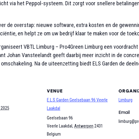
icht
via het Peppol-systeem. Dit zorgt voor
snellere betalinge
er de overstap: nieuwe software, extra kosten en de gewennin
iciëntie
, en helpt ze om uw bedrijf klaar te maken voor de toek
organiseert
VBTL Limburg – Pro4Green Limburg
een voordracht 
ant
Johan Vansteelandt
geeft daarbij meer inzicht in de concr
 omschakeling. Na de uiteenzetting biedt
ELS Garden
de deeln
VENUE
ORGANI
E.L.S Garden Geelsebaan 96 Veerle
Limburg
 2025
Laakdal
Email
Geelsebaan 96
limburg@pr
Veerle Laakdal
,
Antwerpen
2431
Belgium