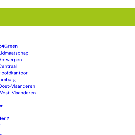
ro4Green
Lidmaatschap
Antwerpen
Centraal
Hoofdkantoor
Limburg
Oost-Vlaanderen
West-Vlaanderen
en
den?
t
s