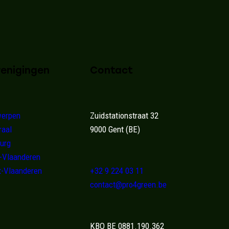
renigingen
Contact
erpen
Zuidstationstraat 32
raal
9000 Gent (BE)
urg
-Vlaanderen
-Vlaanderen
+32 9 224 03 11
contact@pro4green.be
KBO BE 0881.190.362