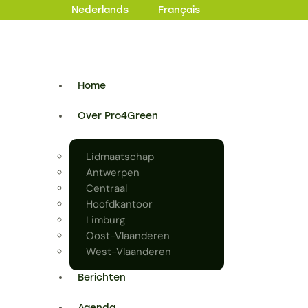
Nederlands
Français
Home
Over Pro4Green
Lidmaatschap
Antwerpen
Centraal
Hoofdkantoor
Limburg
Oost-Vlaanderen
West-Vlaanderen
Berichten
Agenda