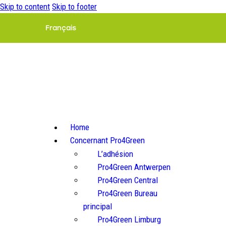
Skip to content
Skip to footer
Français
Home
Concernant Pro4Green
L’adhésion
Pro4Green Antwerpen
Pro4Green Central
Pro4Green Bureau
principal
Pro4Green Limburg