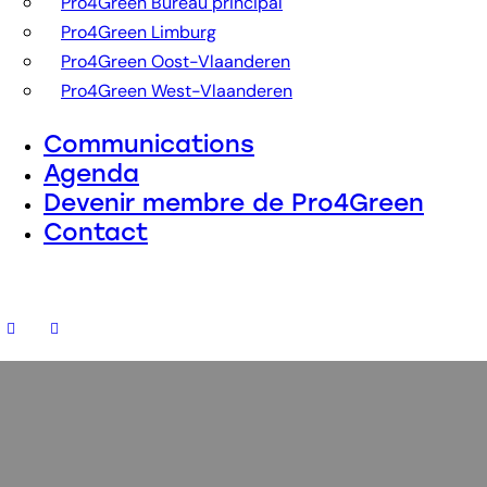
Pro4Green Bureau principal
Pro4Green Limburg
Pro4Green Oost-Vlaanderen
Pro4Green West-Vlaanderen
Communications
Agenda
Devenir membre de Pro4Green
Contact