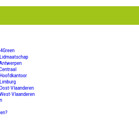
o4Green
Lidmaatschap
Antwerpen
Centraal
Hoofdkantoor
Limburg
Oost-Vlaanderen
West-Vlaanderen
en
den?