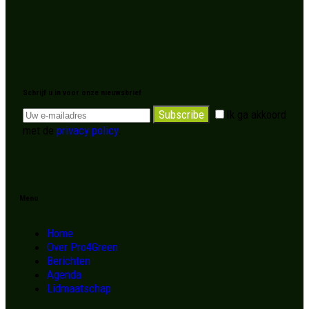
Schrijf u in voor onze nieuwsbrief
Subscribe
Ik ga akkoord
met de
privacy policy
.
Menu
Home
Over Pro4Green
Berichten
Agenda
Lidmaatschap