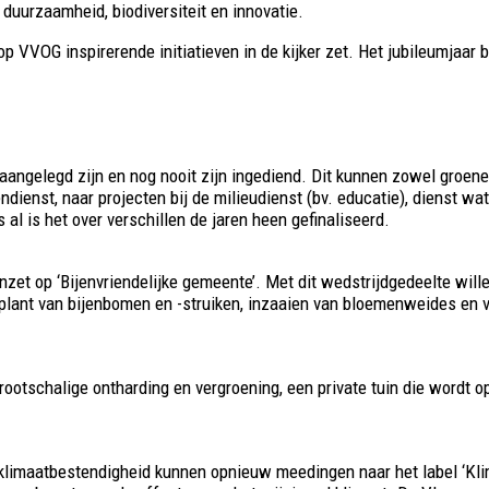
uurzaamheid, biodiversiteit en innovatie.
 VVOG inspirerende initiatieven in de kijker zet. Het jubileumjaar 
 aangelegd zijn en nog nooit zijn ingediend. Dit kunnen zowel groene
dienst, naar projecten bij de milieudienst (bv. educatie), dienst wa
s al is het over verschillen de jaren heen gefinaliseerd.
ur inzet op ‘Bijenvriendelijke gemeente’. Met dit wedstrijdgedeelte
nplant van bijenbomen en -struiken, inzaaien van bloemenweides en va
grootschalige ontharding en vergroening, een private tuin die wordt
n klimaatbestendigheid kunnen opnieuw meedingen naar het label ‘Kl