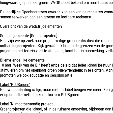
hoogwaardig openbaar groen. VVOG staat bekend om haar focus op d
De jaarlijkse Openbaargroen-awards zijn een van de manieren waarop
samen te werken aan een groene en leefbare toekomst.
Overzicht van de wedstrijdelementen
Groene gemeente [Groenprojecten]
Hier zijn we op zoek naar projectmatige groenrealisaties die recent
onthardingsprojecten. Kijk gerust ook buiten de grenzen van de groen
project op het terrein vast te stellen is, komt het in aanmerking, zelf
Bijenvriendelijke gemeente
10 jaar ‘Week van de Bij’ heeft ertoe geleid dat ieder lokaal bestu
stimuleren om het openbaar groen bijenvriendelijk in te richten. Aa
promoten we ook educatie en sensibilisatie.
Label ’PLUSgroen’
Nieuwe beplanting is fijn, maar met dit label beogen we meer. Een 
er op de teller netto bij komt, kortom PLUSgroen.
Label ’Klimaatbestendig project’
Groenprojecten die lokaal, of in de ruimere omgeving, bijdragen aa