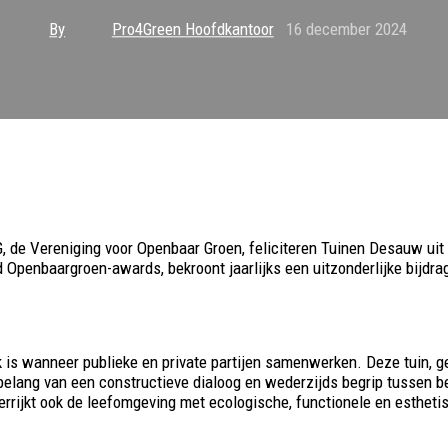
By
Pro4Green Hoofdkantoor
16 december 2024
G, de Vereniging voor Openbaar Groen, feliciteren Tuinen Desauw 
jd
Openbaargroen-awards
, bekroont jaarlijks een uitzonderlijke bij
 is wanneer publieke en private partijen samenwerken. Deze tuin, g
elang van een constructieve dialoog en wederzijds begrip tussen b
 verrijkt ook de leefomgeving met ecologische, functionele en esthe