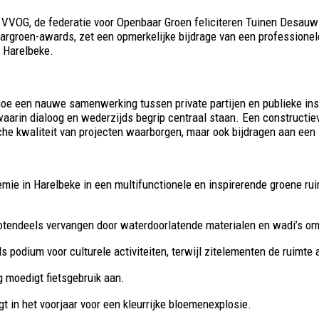
n VVOG, de federatie voor Openbaar Groen feliciteren Tuinen Desa
aargroen-awards, zet een opmerkelijke bijdrage van een professione
n Harelbeke.
oe een nauwe samenwerking tussen private partijen en publieke inst
waarin dialoog en wederzijds begrip centraal staan. Een constructi
he kwaliteit van projecten waarborgen, maar ook bijdragen aan een l
e in Harelbeke in een multifunctionele en inspirerende groene ruimt
endeels vervangen door waterdoorlatende materialen en wadi’s om h
s podium voor culturele activiteiten, terwijl zitelementen de ruimte
g moedigt fietsgebruik aan.
 in het voorjaar voor een kleurrijke bloemenexplosie.