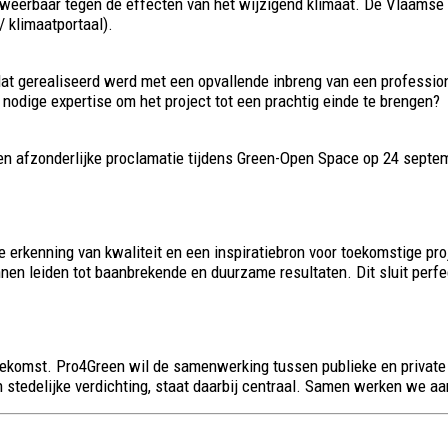
eerbaar tegen de effecten van het wijzigend klimaat. De Vlaamse M
 klimaatportaal).
at gerealiseerd werd met een opvallende inbreng van een professio
odige expertise om het project tot een prachtig einde te brengen?
 een afzonderlijke proclamatie tijdens Green-Open Space op 24 sep
rkenning van kwaliteit en een inspiratiebron voor toekomstige pro
en leiden tot baanbrekende en duurzame resultaten. Dit sluit perfec
e toekomst. Pro4Green wil de samenwerking tussen publieke en privat
n stedelijke verdichting, staat daarbij centraal. Samen werken we 