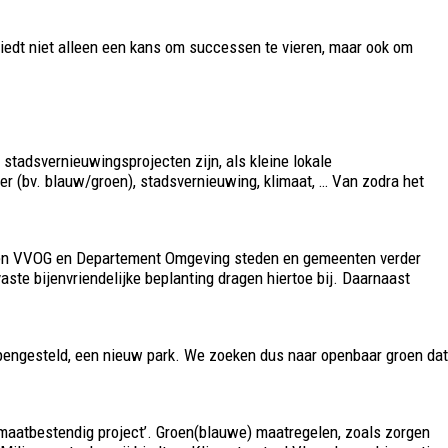
biedt niet alleen een kans om successen te vieren, maar ook om
 stadsvernieuwingsprojecten zijn, als kleine lokale
ter (bv. blauw/groen), stadsvernieuwing, klimaat, … Van zodra het
 willen VVOG en Departement Omgeving steden en gemeenten verder
ste bijenvriendelijke beplanting dragen hiertoe bij. Daarnaast
 opengesteld, een nieuw park. We zoeken dus naar openbaar groen dat
imaatbestendig project’. Groen(blauwe) maatregelen, zoals zorgen