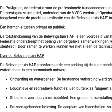
De Pro4green, de federatie voor de professionele tuinaannemers e
Dit prestigieuze initiatief, onderdeel van de VVOG-wedstrijd Openb
toegekend voor de prachtige realisatie van de ‘Belevingstuin HAP’ i
Een harmonie tussen privaat en publiek
De totstandkoming van de Belevingstuin HAP is een voorbeeld van h
Federatie onderstreept het belang van dergelijke samenwerkingen, 
sleutelrol. Door samen te werken, kunnen we niet alleen de technisc
Over de Belevingstuin HAP
De Belevingstuin HAP transformeerde een parking bij de kunstacademi
waterbeheer in een harmonisch ontwerp:
Ontharding en waterbeheer:
De bestaande verharding werd grot
Educatieve en recreatieve functies:
Een buitenklas fungeert al
Stimulans voor duurzame mobiliteit:
Een groene fietsenstallin
Seizoensgebonden beleving:
De aanplant van bloembollen zorgt