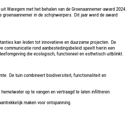
uw uit Waregem met het behalen van de Groenaannemer-award 2024.
le groenaannemer in de schijnwerpers. Dit jaar werd de award
anties kan leiden tot innovatieve en duurzame projecten. De
eve communicatie rond aanbestedingsbeleid speelt hierin een
eefomgeving die ecologisch, functioneel en esthetisch uitblinkt.
e. De tuin combineert biodiversiteit, functionaliteit en
emelwater op te vangen en vertraagd te laten infiltreren.
 aantrekkelijk maken voor ontspanning.