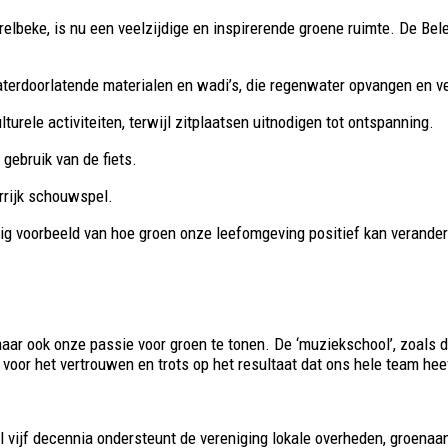
eke, is nu een veelzijdige en inspirerende groene ruimte. De Belevin
erdoorlatende materialen en wadi’s, die regenwater opvangen en vert
turele activiteiten, terwijl zitplaatsen uitnodigen tot ontspanning.
 gebruik van de fiets.
rrijk schouwspel.
htig voorbeeld van hoe groen onze leefomgeving positief kan verande
maar ook onze passie voor groen te tonen. De ‘muziekschool’, zoals 
 voor het vertrouwen en trots op het resultaat dat ons hele team hee
Al vijf decennia ondersteunt de vereniging lokale overheden, groenaa