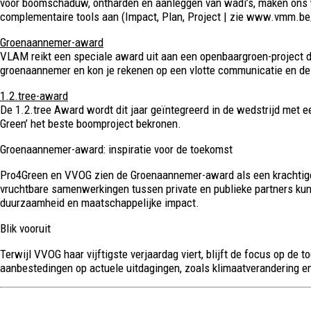
voor boomschaduw, ontharden en aanleggen van wadi’s, maken ons w
complementaire tools aan (Impact, Plan, Project | zie www.vmm.be/
Groenaannemer-award
VLAM reikt een speciale award uit aan een openbaargroen-project d
groenaannemer en kon je rekenen op een vlotte communicatie en de n
1.2.tree-award
De 1.2.tree Award wordt dit jaar geïntegreerd in de wedstrijd met
Green’ het beste boomproject bekronen.
Groenaannemer-award: inspiratie voor de toekomst
Pro4Green en VVOG zien de Groenaannemer-award als een krachtige e
vruchtbare samenwerkingen tussen private en publieke partners kunn
duurzaamheid en maatschappelijke impact.
Blik vooruit
Terwijl VVOG haar vijftigste verjaardag viert, blijft de focus op d
aanbestedingen op actuele uitdagingen, zoals klimaatverandering e