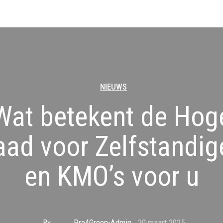
NIEUWS
Wat betekent de Hog
aad voor Zelfstandig
en KMO’s voor u
By
Pro4Green-Admin
20 maart 2025