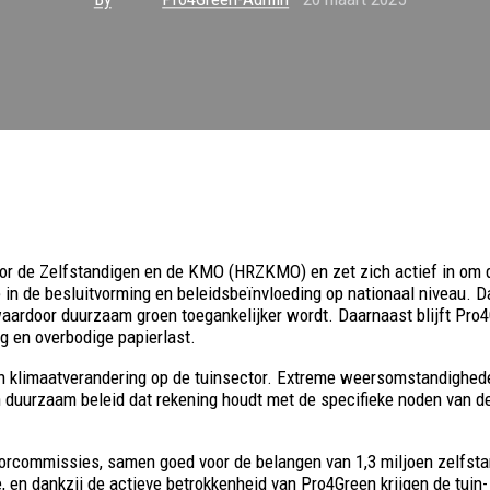
or de Zelfstandigen en de KMO (HRZKMO) en zet zich actief in om d
de besluitvorming en beleidsbeïnvloeding op nationaal niveau. Dank
waardoor duurzaam groen toegankelijker wordt. Daarnaast blijft Pro4
 en overbodige papierlast.
an klimaatverandering op de tuinsector. Extreme weersomstandighed
 duurzaam beleid dat rekening houdt met de specifieke noden van de
rcommissies, samen goed voor de belangen van 1,3 miljoen zelfsta
, en dankzij de actieve betrokkenheid van Pro4Green krijgen de tuin