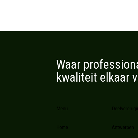
Waar professional
kwaliteit elkaar 
Menu
Deelverenig
Home
Antwerpen