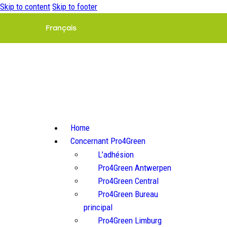
Skip to content
Skip to footer
Français
Home
Concernant Pro4Green
L’adhésion
Pro4Green Antwerpen
Pro4Green Central
Pro4Green Bureau
principal
Pro4Green Limburg