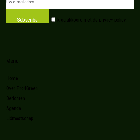
Subscribe
Ik ga akkoord met de
privacy policy
.
Menu
Home
Over Pro4Green
Berichten
Agenda
Lidmaatschap