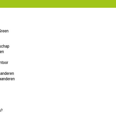
Green
schap
en
ntoor
aanderen
aanderen
n?