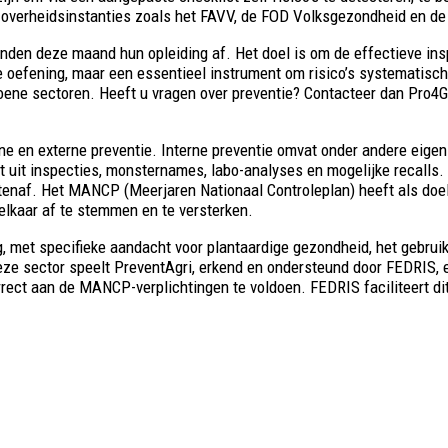
e overheidsinstanties zoals het FAVV, de FOD Volksgezondheid en de
onden deze maand hun opleiding af. Het doel is om de effectieve in
ve oefening, maar een essentieel instrument om risico’s systematisch 
oene sectoren. Heeft u vragen over preventie? Contacteer dan Pro4G
 en externe preventie. Interne preventie omvat onder andere eigen 
t uit inspecties, monsternames, labo-analyses en mogelijke recalls.
enaf. Het MANCP (Meerjaren Nationaal Controleplan) heeft als doel 
 elkaar af te stemmen en te versterken.
g, met specifieke aandacht voor plantaardige gezondheid, het gebrui
ze sector speelt PreventAgri, erkend en ondersteund door FEDRIS, ee
rect aan de MANCP-verplichtingen te voldoen. FEDRIS faciliteert dit