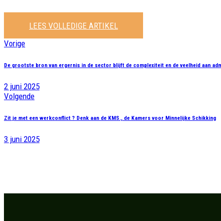
LEES VOLLEDIGE ARTIKEL
Vorige
De grootste bron van ergernis in de sector blijft de complexiteit en de veelheid aan adm
2 juni 2025
Volgende
Zit je met een werkconflict ? Denk aan de KMS., de Kamers voor Minnelijke Schikking
3 juni 2025