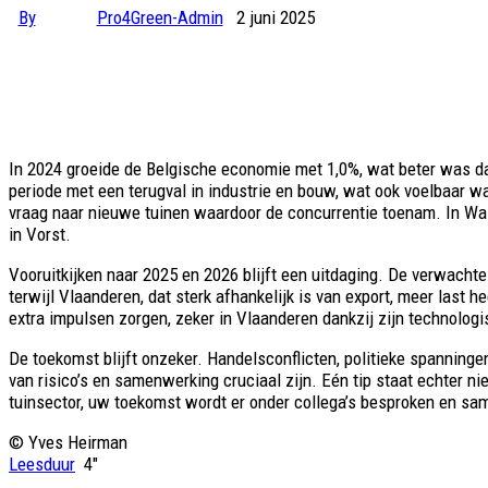
By
Pro4Green-Admin
2 juni 2025
In 2024 groeide de Belgische economie met 1,0%, wat beter was dan
periode met een terugval in industrie en bouw, wat ook voelbaar w
vraag naar nieuwe tuinen waardoor de concurrentie toenam. In Wall
in Vorst.
Vooruitkijken naar 2025 en 2026 blijft een uitdaging. De verwachte 
terwijl Vlaanderen, dat sterk afhankelijk is van export, meer last
extra impulsen zorgen, zeker in Vlaanderen dankzij zijn technolog
De toekomst blijft onzeker. Handelsconflicten, politieke spannin
van risico’s en samenwerking cruciaal zijn. Eén tip staat echter ni
tuinsector, uw toekomst wordt er onder collega’s besproken en s
© Yves Heirman
Leesduur
4″