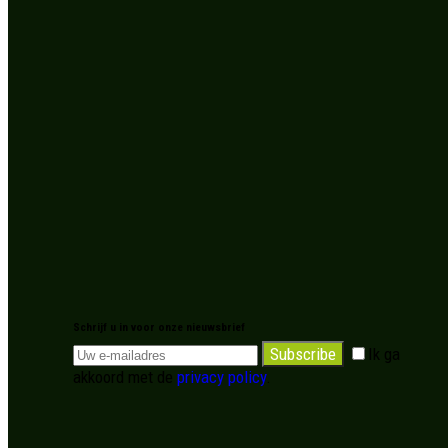
Schrijf u in voor onze nieuwsbrief
Subscribe
Ik ga
akkoord met de
privacy policy
.