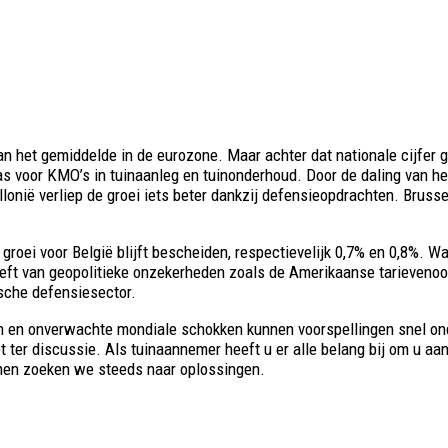
 het gemiddelde in de eurozone. Maar achter dat nationale cijfer g
as voor KMO’s in tuinaanleg en tuinonderhoud. Door de daling van h
onië verliep de groei iets beter dankzij defensieopdrachten. Brusse
groei voor België blijft bescheiden, respectievelijk 0,7% en 0,8%. Wa
 heeft van geopolitieke onzekerheden zoals de Amerikaanse tarieveno
ische defensiesector.
gen en onverwachte mondiale schokken kunnen voorspellingen snel on
et ter discussie. Als tuinaannemer heeft u er alle belang bij om u a
amen zoeken we steeds naar oplossingen.