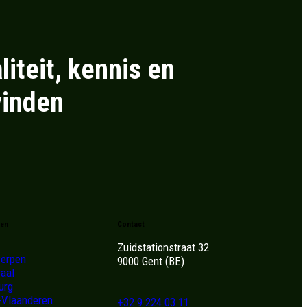
liteit, kennis en
vinden
gen
Contact
Zuidstationstraat 32
erpen
9000 Gent (BE)
raal
urg
-Vlaanderen
+32 9 224 03 11