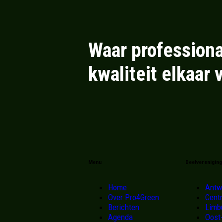
Waar professiona
kwaliteit elkaar 
Menu
Deelverenigin
Home
Antw
Over Pro4Green
Cent
Berichten
Limb
Agenda
Oost