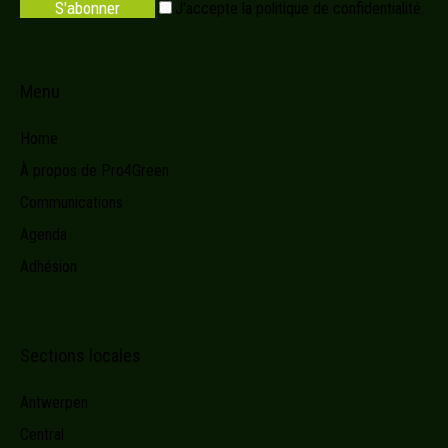
S'abonner
J'accepte la
politique de confidentialité.
Menu
Home
À propos de Pro4Green
Communications
Agenda
Adhésion
Sections locales
Antwerpen
Central